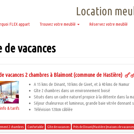
Location meub
rquoi FLEX appart
Trouvez votre meublé
Réservez votre meublé
e de vacances
de vacances 2 chambres à Blaimont (commune de Hastière)
A 15 kms de Dinant, 10 kms de Givet, et à 40 kms de Namur
Gîte 2 chambres dans un environnement boisé
Situés dans un cadre naturel propice à la détente dans la m
Séjour chaleureux et lumineux, grande baie vitrée donnant 
info & tarifs
Télévision 120cm câblée
ement 2 chambres
Confortable
Gîte de vacances
Près de Dinant/Hastière (maisons de vacances