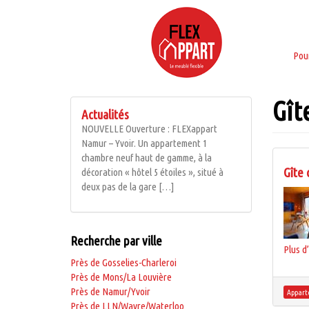
Aller
au
contenu
Pou
Gît
Actualités
NOUVELLE Ouverture : FLEXappart
Namur – Yvoir. Un appartement 1
chambre neuf haut de gamme, à la
Gîte 
décoration « hôtel 5 étoiles », situé à
deux pas de la gare […]
Recherche par ville
Plus d’
Près de Gosselies-Charleroi
Près de Mons/La Louvière
Près de Namur/Yvoir
Appart
Près de LLN/Wavre/Waterloo